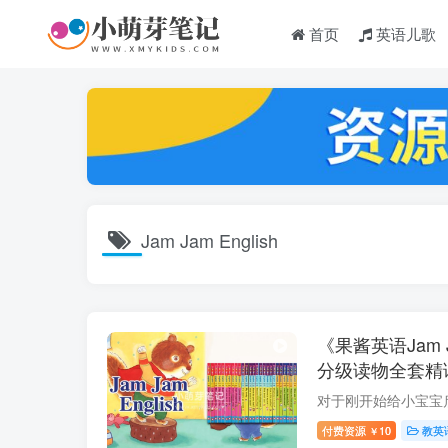
首页
英语儿歌
Jam Jam English
《果酱英语Jam J
分级读物全套精
案，百度云网盘
付费资源
10
教英
￥