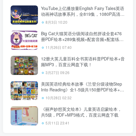
YouTube上亿播放量English Fairy Tales英语
动画神话故事系列，全819集，1080P高清视
频带英文字幕，百度云网盘下载！
8月3日 10:20
Big Cat大猫英语分级阅读自然拼读全套476
册PDF绘本+289集视频+配套音频+配套练习
册，百度云网盘下载！
11月26日 07:40
12册大英儿童百科全书英语科普PDF绘本+音
频MP3，百度云网盘下载！
3月27日 09:26
美国英语经典绘本故事《兰登分级读物Step
Into Reading》全1-5级共150册PDF绘本+音
频MP3+教师手册，百度云网盘下载！
10月28日 02:32
《丽声妙想英文绘本》儿童英语启蒙绘本，
共5级，PDF+MP3格式，百度云网盘下载
5月11日 23:41