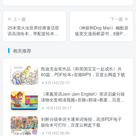
上一篇
下一篇
25本萤火虫世界经典童话双
《神探狗Dog Man》幽默原
语高清绘本，带配套绘本音
版英文漫画桥梁书，8册PDF
频MP3，百度云网盘下载
绘本+音频MP3，百度云网盘
下载！
相关推荐
凯迪克金奖作品《和美国宝宝一起成长》共
60篇，PDF绘本+音频MP3，百度云网盘下载
5月14日 22:10
《果酱英语Jam Jam English》英语启蒙分级
读物全套精读视频+音频+精读+教案，百度云
网盘下载！
10月12日 00:17
剑桥分级单词卡通单词海报，高清PDF电子
版绘本可打印，百度云网盘下载
7月18日 00:36