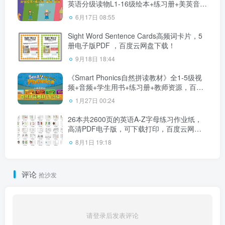
英语分级读物L1-16级绘本+练习册+美英音频
+精讲视频，百度云网盘下载！
6月17日 08:55
Sight Word Sentence Cards高频词卡片，5
册电子版PDF ，百度云网盘下载！
9月18日 18:44
《Smart Phonics自然拼读教材》全1-5级视
频+音频+学生用书+练习册+教师资源，百度
云网盘下载！
1月27日 00:24
26本共2600页的英语A-Z字母练习作业纸，
高清PDF电子版，可下载打印，百度云网盘
下载
8月1日 19:18
评论
抢沙发
请登录后发表评论