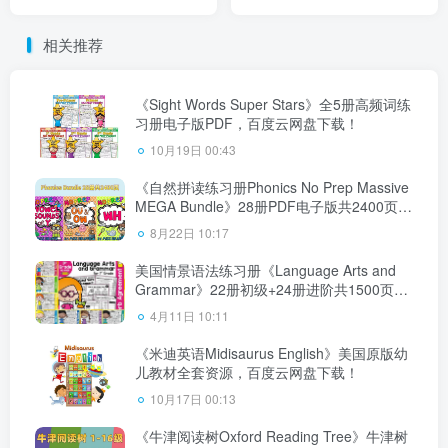
+289集视频+配套音频+配套
用书+练习册+教师资源，百
练习册，百度云网盘下载！
度云网盘下载！
相关推荐
《Sight Words Super Stars》全5册高频词练
习册电子版PDF，百度云网盘下载！
10月19日 00:43
《自然拼读练习册Phonics No Prep Massive
MEGA Bundle》28册PDF电子版共2400页，
百度云网盘下载！
8月22日 10:17
美国情景语法练习册《Language Arts and
Grammar》22册初级+24册进阶共1500页，
百度云网盘下载！
4月11日 10:11
《米迪英语Midisaurus English》美国原版幼
儿教材全套资源，百度云网盘下载！
10月17日 00:13
《牛津阅读树Oxford Reading Tree》牛津树