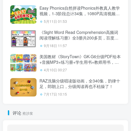
Easy Phonics自然拼读Phonics外教真人教学
视频，1-3阶段总计34集，1080P高清视频，
百度云网盘下载
5月11日 01:53
《Sight Word Read Comprehension高频词
阅读理解练习册》全3册共200多页，百度云
网盘下载！
9月18日 11:57
美国教材《StoryTown》GK-G6分级PDF绘本
+音频MP3+练习册+学生用书+教师用书，百
度云网盘下载！
4月10日 00:27
RAZ洗脑分级唱读版动画，全340集，韵律十
足，郎朗上口，分级阅读再也不枯燥了！
7月17日 10:15
评论
抢沙发