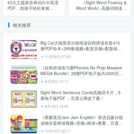
43大主题英语单词闪卡高清
《Sight Word Fluency &
PDF，助孩子轻松掌握
Word Work》高频词阅读练
1600+词汇，百度云网盘下
习册+闪卡，百度云网盘下
载！
载！
相关推荐
Big Cat大猫英语分级阅读自然拼读全套476
册PDF绘本+289集视频+配套音频+配套练习
册，百度云网盘下载！
11月26日 07:40
《自然拼读练习册Phonics No Prep Massive
MEGA Bundle》28册PDF电子版共2400页，
百度云网盘下载！
8月22日 10:17
Sight Word Sentence Cards高频词卡片，5
册电子版PDF ，百度云网盘下载！
9月18日 18:44
《果酱英语Jam Jam English》英语启蒙分级
读物全套精读视频+音频+精读+教案，百度云
网盘下载！
10月12日 00:17