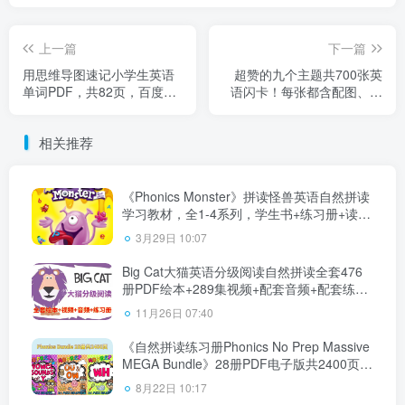
上一篇
下一篇
用思维导图速记小学生英语
超赞的九个主题共700张英
单词PDF，共82页，百度云
语闪卡！每张都含配图、音
网盘下载
标、例句和中文翻译！可下
载打印，百度云网盘下载！
相关推荐
《Phonics Monster》拼读怪兽英语自然拼读
学习教材，全1-4系列，学生书+练习册+读物
+教材，百度云网盘下载
3月29日 10:07
Big Cat大猫英语分级阅读自然拼读全套476
册PDF绘本+289集视频+配套音频+配套练习
册，百度云网盘下载！
11月26日 07:40
《自然拼读练习册Phonics No Prep Massive
MEGA Bundle》28册PDF电子版共2400页，
百度云网盘下载！
8月22日 10:17