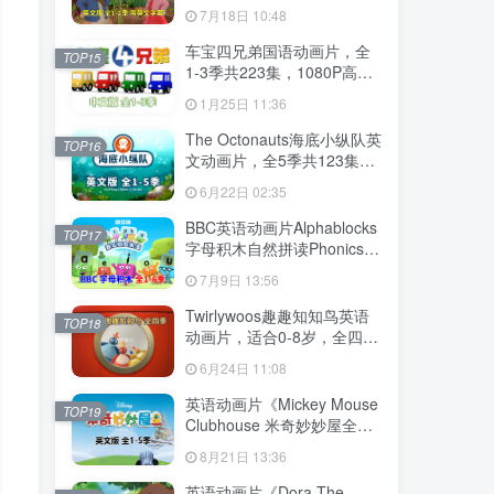
幕，全2季共100集英语动画
7月18日 10:48
片，带配套音频MP3，百度
云网盘下载！
车宝四兄弟国语动画片，全
TOP15
1-3季共223集，1080P高清
视频带中文字幕，百度云网
1月25日 11:36
盘下载
The Octonauts海底小纵队英
TOP16
文动画片，全5季共123集，
1080P高清视频带英文字
6月22日 02:35
幕，带配套音频MP3，百度
云网盘下载
BBC英语动画片Alphablocks
TOP17
字母积木自然拼读Phonics，
全6季共147集，1080P高清
7月9日 13:56
视频带英文字幕，百度云网
盘下载！
Twirlywoos趣趣知知鸟英语
TOP18
动画片，适合0-8岁，全四季
共100集，1080P高清视频带
6月24日 11:08
英文字幕，百度云网盘下载
英语动画片《Mickey Mouse
TOP19
Clubhouse 米奇妙妙屋全
集》全五季共148集，1080P
8月21日 13:36
高清视频带英文字幕，带配
套音频MP3，百度云网盘下
英语动画片《Dora The