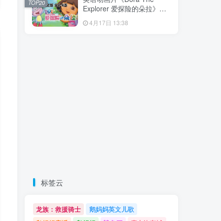
TOP20
载！
Explorer 爱探险的朵拉》全8
季共173集，带英文字幕和配
4月17日 13:38
套音频MP3，百度云网盘下
载！
标签云
龙族：救援骑士
鹅妈妈英文儿歌