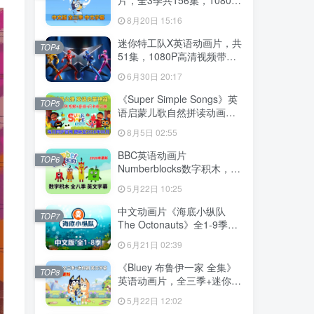
高清视频带中文字幕，百度
8月20日 15:16
云网盘下载
迷你特工队X英语动画片，共
TOP4
51集，1080P高清视频带中
文字幕，百度云网盘下载
6月30日 20:17
《Super Simple Songs》英
TOP5
语启蒙儿歌自然拼读动画视
频，全系列总2115集，
8月5日 02:55
1080P高清视频带英文字
幕，百度云网盘下载！
BBC英语动画片
TOP6
Numberblocks数字积木，适
合0-8岁，全八季+数字歌+特
5月22日 10:25
别专辑共198集，1080P高清
视频带英文字幕，送配套音
中文动画片《海底小纵队
TOP7
频MP3，百度云网盘下载！
The Octonauts》全1-9季共
247集+特别版9集，1080P
6月21日 02:39
高清视频带中文字幕，百度
云网盘下载
《Bluey 布鲁伊一家 全集》
TOP8
英语动画片，全三季+迷你剧
共204集，1080P高清视频带
5月22日 12:02
英文字幕，带配套音频