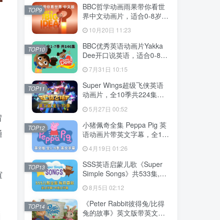
MP3，百度云网盘下载！
BBC哲学动画雨果带你看世
TOP9
界中文动画片，适合0-8岁，
全52集，1080P高清视频，
10月20日 11:23
百度云网盘下载
BBC优秀英语动画片Yakka
TOP10
Dee开口说英语，适合0-8
岁，全1-7季总共146集，
7月31日 10:15
1080P高清视频带英文字
幕，送配套音频MP3，百度
Super Wings超级飞侠英语
TOP11
云网盘下载！
动画片，全10季共224集，
1080P高清视频带英文字
5月27日 00:52
幕，带配套音频MP3，百度
冒
云网盘下载！
小猪佩奇全集 Peppa Pig 英
TOP12
通
语动画片带英文字幕，全1-9
季总514集，1080P高清视
4月19日 01:26
频，百度云网盘下载！
SSS英语启蒙儿歌《Super
TOP13
Simple Songs》共533集,
谊
1080P高清视频带英文字幕
8月5日 02:12
+中英文字幕+配套音频
MP3，百度云网盘下载！
《Peter Rabbit彼得兔/比得
TOP14
兔的故事》英文版带英文字