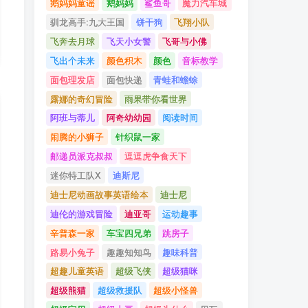
鹅妈妈童谣
鹅妈妈
鲨鱼哥
魔力汽车城
驯龙高手:九大王国
饼干狗
飞翔小队
飞奔去月球
飞天小女警
飞哥与小佛
飞出个未来
颜色积木
颜色
音标教学
面包理发店
面包快递
青蛙和蟾蜍
露娜的奇幻冒险
雨果带你看世界
阿班与蒂儿
阿奇幼幼园
阅读时间
闹腾的小狮子
针织鼠一家
邮递员派克叔叔
逗逗虎争食天下
迷你特工队X
迪斯尼
迪士尼动画故事英语绘本
迪士尼
迪伦的游戏冒险
迪亚哥
运动趣事
辛普森一家
车宝四兄弟
跳房子
路易小兔子
趣趣知知鸟
趣味科普
超趣儿童英语
超级飞侠
超级猫咪
超级熊猫
超级救援队
超级小怪兽