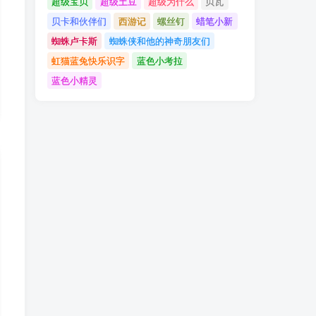
超级宝贝
超级土豆
超级为什么
贝瓦
贝卡和伙伴们
西游记
螺丝钉
蜡笔小新
蜘蛛卢卡斯
蜘蛛侠和他的神奇朋友们
虹猫蓝兔快乐识字
蓝色小考拉
蓝色小精灵