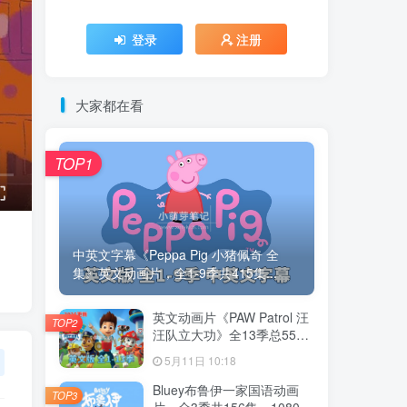
登录
注册
大家都在看
TOP1
中英文字幕《Peppa Pig 小猪佩奇 全
集》英文动画片，全1-9季共415集...
英文动画片《PAW Patrol 汪
TOP2
汪队立大功》全13季总555
集，1080P高清视频带英文
5月11日 10:18
字幕，带配套音频MP3，百
度云网盘下载！
Bluey布鲁伊一家国语动画
TOP3
片，全3季共156集，1080P