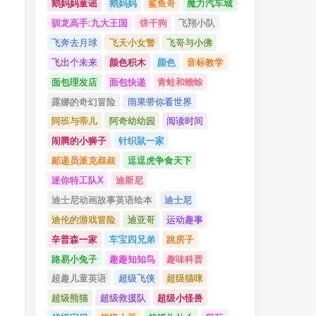
鹅妈妈童谣
鹅妈妈
鲨鱼哥
魔力汽车城
驯龙高手:九大王国
饼干狗
飞翔小队
飞奔去月球
飞天小女警
飞哥与小佛
飞出个未来
颜色积木
颜色
音标教学
面包理发店
面包快递
青蛙和蟾蜍
露娜的奇幻冒险
雨果带你看世界
阿班与蒂儿
阿奇幼幼园
阅读时间
闹腾的小狮子
针织鼠一家
邮递员派克叔叔
逗逗虎争食天下
迷你特工队X
迪斯尼
迪士尼动画故事英语绘本
迪士尼
迪伦的游戏冒险
迪亚哥
运动趣事
辛普森一家
车宝四兄弟
跳房子
路易小兔子
趣趣知知鸟
趣味科普
超趣儿童英语
超级飞侠
超级猫咪
超级熊猫
超级救援队
超级小怪兽