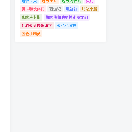
超级宝贝
超级土豆
超级为什么
贝瓦
贝卡和伙伴们
西游记
螺丝钉
蜡笔小新
蜘蛛卢卡斯
蜘蛛侠和他的神奇朋友们
虹猫蓝兔快乐识字
蓝色小考拉
，
蓝色小精灵