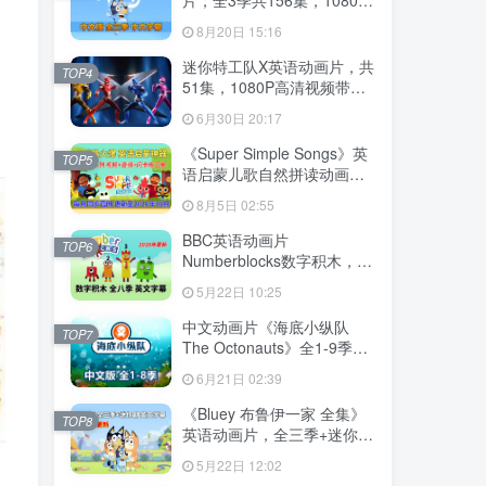
高清视频带中文字幕，百度
8月20日 15:16
云网盘下载
迷你特工队X英语动画片，共
TOP4
51集，1080P高清视频带中
文字幕，百度云网盘下载
6月30日 20:17
《Super Simple Songs》英
TOP5
语启蒙儿歌自然拼读动画视
频，全系列总2115集，
8月5日 02:55
1080P高清视频带英文字
幕，百度云网盘下载！
BBC英语动画片
TOP6
Numberblocks数字积木，适
合0-8岁，全八季+数字歌+特
5月22日 10:25
别专辑共198集，1080P高清
视频带英文字幕，送配套音
中文动画片《海底小纵队
TOP7
频MP3，百度云网盘下载！
The Octonauts》全1-9季共
247集+特别版9集，1080P
6月21日 02:39
高清视频带中文字幕，百度
云网盘下载
《Bluey 布鲁伊一家 全集》
TOP8
英语动画片，全三季+迷你剧
共204集，1080P高清视频带
5月22日 12:02
英文字幕，带配套音频