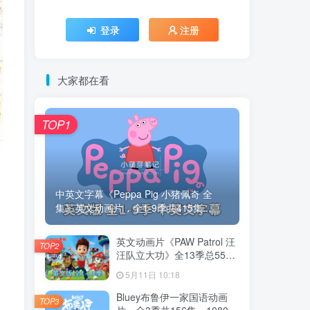
登录
注册
大家都在看
TOP1
中英文字幕《Peppa Pig 小猪佩奇 全
集》英文动画片，全1-9季共415集...
英文动画片《PAW Patrol 汪
TOP2
汪队立大功》全13季总555
集，1080P高清视频带英文
5月11日 10:18
字幕，带配套音频MP3，百
度云网盘下载！
Bluey布鲁伊一家国语动画
TOP3
片，全3季共156集，1080P