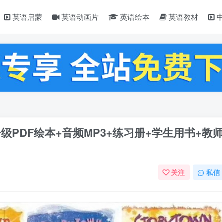
英语启蒙
英语动画片
英语绘本
英语教材
6分级PDF绘本+音频MP3+练习册+学生用书+教
关注
私信