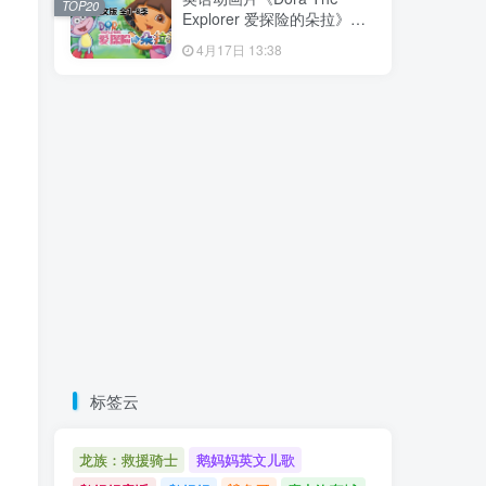
TOP20
载！
Explorer 爱探险的朵拉》全8
季共173集，带英文字幕和配
4月17日 13:38
套音频MP3，百度云网盘下
载！
标签云
龙族：救援骑士
鹅妈妈英文儿歌