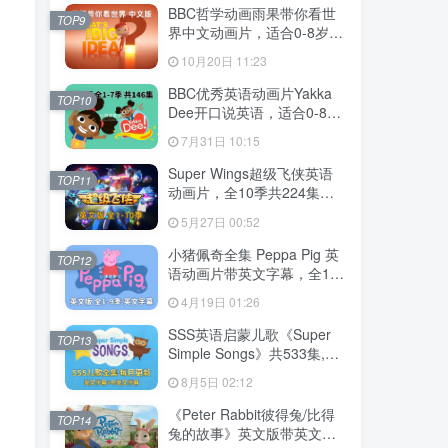
MP3，百度云网盘下载！
BBC哲学动画雨果带你看世
TOP9
界中文动画片，适合0-8岁，
全52集，1080P高清视频，
10月20日 11:23
百度云网盘下载
BBC优秀英语动画片Yakka
TOP10
Dee开口说英语，适合0-8
岁，全1-7季总共146集，
7月31日 10:15
1080P高清视频带英文字
幕，送配套音频MP3，百度
Super Wings超级飞侠英语
TOP11
云网盘下载！
动画片，全10季共224集，
1080P高清视频带英文字
5月27日 00:52
幕，带配套音频MP3，百度
云网盘下载！
小猪佩奇全集 Peppa Pig 英
TOP12
语动画片带英文字幕，全1-9
季总514集，1080P高清视
4月19日 01:26
频，百度云网盘下载！
SSS英语启蒙儿歌《Super
TOP13
Simple Songs》共533集,
1080P高清视频带英文字幕
8月5日 02:12
+中英文字幕+配套音频
MP3，百度云网盘下载！
《Peter Rabbit彼得兔/比得
TOP14
兔的故事》英文版带英文字