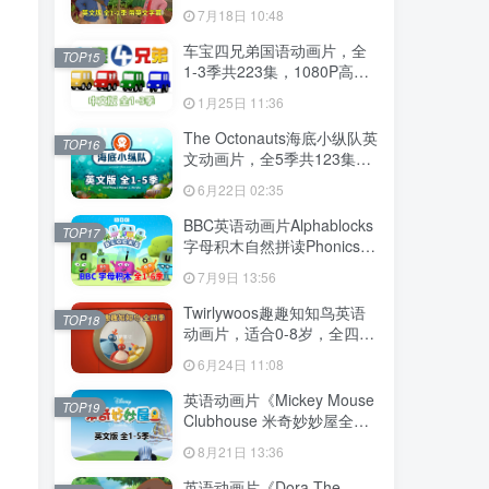
幕，全2季共100集英语动画
7月18日 10:48
片，带配套音频MP3，百度
云网盘下载！
车宝四兄弟国语动画片，全
TOP15
1-3季共223集，1080P高清
视频带中文字幕，百度云网
1月25日 11:36
盘下载
The Octonauts海底小纵队英
TOP16
文动画片，全5季共123集，
1080P高清视频带英文字
6月22日 02:35
幕，带配套音频MP3，百度
云网盘下载
BBC英语动画片Alphablocks
TOP17
字母积木自然拼读Phonics，
全6季共147集，1080P高清
7月9日 13:56
视频带英文字幕，百度云网
盘下载！
Twirlywoos趣趣知知鸟英语
TOP18
动画片，适合0-8岁，全四季
共100集，1080P高清视频带
6月24日 11:08
英文字幕，百度云网盘下载
英语动画片《Mickey Mouse
TOP19
Clubhouse 米奇妙妙屋全
集》全五季共148集，1080P
8月21日 13:36
高清视频带英文字幕，带配
套音频MP3，百度云网盘下
英语动画片《Dora The