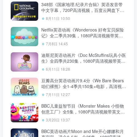
348部《国家地理.纪录片合辑》英语发音带
中文字幕，720P高清视频，百度云网盘下
载！
8月11日 10:50
Netflix英语动画《Wonderoos 好奇宝贝探险
记》全二季共39集，1080P高清视频带英文
字幕，百度云网盘下载！
7月8日 14:45
迪斯尼英语动画片《Doc McStuffins玩具小医
生》全四季共230集，1080P高清视频带英文
字幕，百度云网盘下载
6月11日 18:28
豆瓣高分英语动画片9.4分《We Bare Bears
咱们裸熊》全1-4季共150集+电影，高清视频
带中英文字幕，百度云网盘下载！
7月11日 12:27
BBC儿童益智节目《Monster Makes 小怪物
创意工厂》全5集，1080P高清视频带英文字
幕，百度云网盘下载！
3月20日 13:37
BBC英语动画片Moon and Me开心娜娜和月