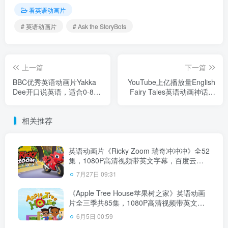
看英语动画片
# 英语动画片
# Ask the StoryBots
上一篇
下一篇
BBC优秀英语动画片Yakka
YouTube上亿播放量English
Dee开口说英语，适合0-8
Fairy Tales英语动画神话故
岁，全1-7季总共146集，
事系列，全819集，1080P高
1080P高清视频带英文字
清视频带英文字幕，百度云
相关推荐
幕，送配套音频MP3，百度
网盘下载！
云网盘下载！
英语动画片《Ricky Zoom 瑞奇冲冲冲》全52
集，1080P高清视频带英文字幕，百度云网
盘下载！
7月27日 09:31
《Apple Tree House苹果树之家》英语动画
片全三季共85集，1080P高清视频带英文字
幕，百度云网盘下载！
6月5日 00:59