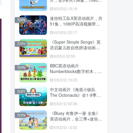
高清视频带中文字幕，百度
8月20日 15:16
云网盘下载
迷你特工队X英语动画片，共
TOP4
51集，1080P高清视频带中
文字幕，百度云网盘下载
6月30日 20:17
《Super Simple Songs》英
TOP5
语启蒙儿歌自然拼读动画视
频，全系列总2115集，
8月5日 02:55
1080P高清视频带英文字
幕，百度云网盘下载！
BBC英语动画片
TOP6
Numberblocks数字积木，适
合0-8岁，全八季+数字歌+特
5月22日 10:25
别专辑共198集，1080P高清
视频带英文字幕，送配套音
中文动画片《海底小纵队
TOP7
频MP3，百度云网盘下载！
The Octonauts》全1-9季共
247集+特别版9集，1080P
6月21日 02:39
高清视频带中文字幕，百度
云网盘下载
《Bluey 布鲁伊一家 全集》
TOP8
英语动画片，全三季+迷你剧
共204集，1080P高清视频带
5月22日 12:02
英文字幕，带配套音频