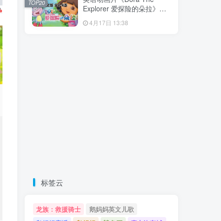
TOP20
载！
Explorer 爱探险的朵拉》全8
季共173集，带英文字幕和配
4月17日 13:38
套音频MP3，百度云网盘下
载！
标签云
龙族：救援骑士
鹅妈妈英文儿歌