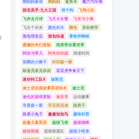
鹅妈妈童谣
鹅妈妈
鲨鱼哥
魔力汽车城
驯龙高手:九大王国
饼干狗
飞翔小队
飞奔去月球
飞天小女警
飞哥与小佛
飞出个未来
颜色积木
颜色
音标教学
面包理发店
面包快递
青蛙和蟾蜍
站
露娜的奇幻冒险
雨果带你看世界
阿班与蒂儿
阿奇幼幼园
阅读时间
闹腾的小狮子
针织鼠一家
邮递员派克叔叔
逗逗虎争食天下
迷你特工队X
迪斯尼
迪士尼动画故事英语绘本
迪士尼
迪伦的游戏冒险
迪亚哥
运动趣事
辛普森一家
车宝四兄弟
跳房子
路易小兔子
趣趣知知鸟
趣味科普
超趣儿童英语
超级飞侠
超级猫咪
超级熊猫
超级救援队
超级小怪兽