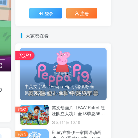
登录
注册
大家都在看
TOP1
中英文字幕《Peppa Pig 小猪佩奇 全
0
集》英文动画片，全1-9季共415集...
英文动画片《PAW Patrol 汪
TOP2
汪队立大功》全13季总555
集，1080P高清视频带英文
5月11日 10:18
字幕，带配套音频MP3，百
度云网盘下载！
Bluey布鲁伊一家国语动画
TOP3
片，全3季共156集，1080P