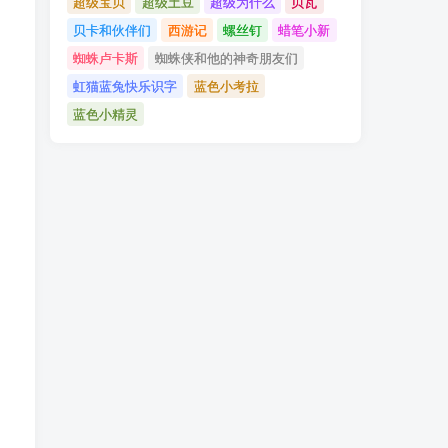
超级宝贝
超级土豆
超级为什么
贝瓦
贝卡和伙伴们
西游记
螺丝钉
蜡笔小新
蜘蛛卢卡斯
蜘蛛侠和他的神奇朋友们
虹猫蓝兔快乐识字
蓝色小考拉
蓝色小精灵