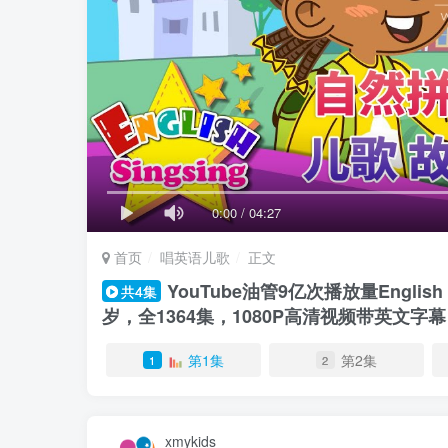
0:00
/
04:27
首页
唱英语儿歌
正文
YouTube油管9亿次播放量Engli
共4集
岁，全1364集，1080P高清视频带英文
第1集
第2集
1
2
xmykids