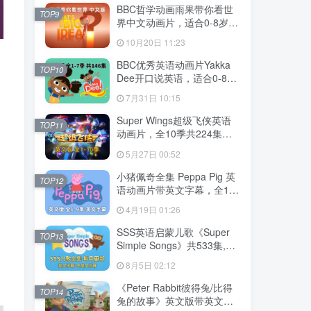
MP3，百度云网盘下载！
BBC哲学动画雨果带你看世
TOP9
界中文动画片，适合0-8岁，
全52集，1080P高清视频，
10月20日 11:23
百度云网盘下载
BBC优秀英语动画片Yakka
TOP10
Dee开口说英语，适合0-8
岁，全1-7季总共146集，
7月31日 10:15
1080P高清视频带英文字
幕，送配套音频MP3，百度
Super Wings超级飞侠英语
TOP11
云网盘下载！
动画片，全10季共224集，
1080P高清视频带英文字
5月27日 00:52
幕，带配套音频MP3，百度
云网盘下载！
小猪佩奇全集 Peppa Pig 英
TOP12
语动画片带英文字幕，全1-9
季总514集，1080P高清视
4月19日 01:26
频，百度云网盘下载！
SSS英语启蒙儿歌《Super
TOP13
Simple Songs》共533集,
1080P高清视频带英文字幕
8月5日 02:12
+中英文字幕+配套音频
MP3，百度云网盘下载！
《Peter Rabbit彼得兔/比得
TOP14
兔的故事》英文版带英文字