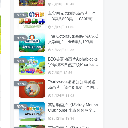
幕，全2季共100集英语动画
7月18日 10:48
片，带配套音频MP3，百度
云网盘下载！
车宝四兄弟国语动画片，全
TOP15
1-3季共223集，1080P高清
视频带中文字幕，百度云网
1月25日 11:36
盘下载
The Octonauts海底小纵队英
TOP16
文动画片，全5季共123集，
1080P高清视频带英文字
6月22日 02:35
幕，带配套音频MP3，百度
云网盘下载
BBC英语动画片Alphablocks
TOP17
字母积木自然拼读Phonics，
全6季共147集，1080P高清
7月9日 13:56
视频带英文字幕，百度云网
盘下载！
Twirlywoos趣趣知知鸟英语
TOP18
动画片，适合0-8岁，全四季
共100集，1080P高清视频带
6月24日 11:08
英文字幕，百度云网盘下载
英语动画片《Mickey Mouse
TOP19
Clubhouse 米奇妙妙屋全
集》全五季共148集，1080P
8月21日 13:36
高清视频带英文字幕，带配
套音频MP3，百度云网盘下
英语动画片《Dora The