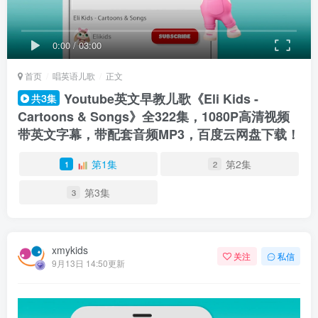
0:00
/
03:00
首页
唱英语儿歌
正文
Youtube英文早教儿歌《Eli Kids -
共3集
Cartoons & Songs》全322集，1080P高清视频
带英文字幕，带配套音频MP3，百度云网盘下载！
第1集
第2集
1
2
第3集
3
xmykids
关注
私信
9月13日 14:50更新