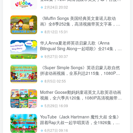
网盘下载！
2月24日 20:02
《Muffin Songs 美国经典英文童谣儿歌动
画》全8季252集，高清视频带英文字幕，百
度云网盘下载！
8月12日 15:31
华人Anna夏老师英语启蒙儿歌《Anna
Bilingual Sing Along一起唱歌》全214集，高
清视频中带英文字幕，百度云网盘下载！
9月27日 00:37
《Super Simple Songs》英语启蒙儿歌自然
拼读动画视频，全系列总2115集，1080P高
清视频带英文字幕，百度云网盘下载！
8月5日 02:55
Mother Goose鹅妈妈童谣英文儿歌英语动画
视频，全六季共120集，1080P高清视频带英
文字幕，百度云网盘下载
5月29日 16:09
YouTube《Jack Hartmann 魔性大叔 全集》
跟着Rap大叔一起学唱英语，全1926集，
1080P高清视频带英文字幕，百度云网盘下
6月27日 09:16