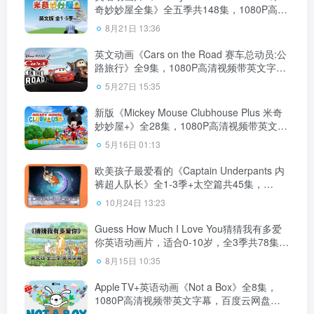
奇妙妙屋全集》全五季共148集，1080P高清
视频带英文字幕，带配套音频MP3，百度云
8月21日 13:36
网盘下载！
英文动画《Cars on the Road 赛车总动员:公
路旅行》全9集，1080P高清视频带英文字
幕、中文字幕，百度云网盘下载！
5月27日 15:35
新版《Mickey Mouse Clubhouse Plus 米奇
妙妙屋+》全28集，1080P高清视频带英文字
幕，百度云网盘下载！
5月16日 01:13
欧美孩子最爱看的《Captain Underpants 内
裤超人队长》全1-3季+太空篇共45集，
1080P高清视频带英文字幕，百度云网盘下
10月24日 13:23
载！
Guess How Much I Love You猜猜我有多爱
你英语动画片，适合0-10岁，全3季共78集，
1080P高清视频带英文字幕，百度云网盘下
8月15日 10:35
载！
Apple TV+英语动画《Not a Box》全8集，
1080P高清视频带英文字幕，百度云网盘下
载！