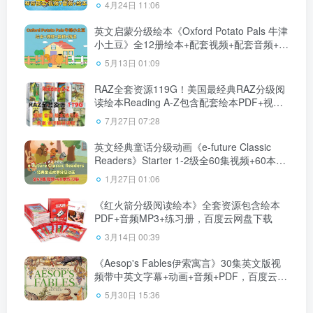
4月24日 11:06
英文启蒙分级绘本《Oxford Potato Pals 牛津
小土豆》全12册绘本+配套视频+配套音频+配
套精读，百度云网盘下载！
5月13日 01:09
RAZ全套资源119G！美国最经典RAZ分级阅
读绘本Reading A-Z包含配套绘本PDF+视频
+音频MP3+练习册+高频单词，附Peggy老师
7月27日 07:28
中文讲解课，百度云网盘下载！
英文经典童话分级动画《e-future Classic
Readers》Starter 1-2级全60集视频+60本练
习册+配套音频MP3，百度云网盘下载！
1月27日 01:06
《红火箭分级阅读绘本》全套资源包含绘本
PDF+音频MP3+练习册，百度云网盘下载
3月14日 00:39
《Aesop's Fables伊索寓言》30集英文版视
频带中英文字幕+动画+音频+PDF，百度云网
盘下载！
5月30日 15:36