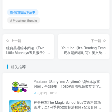
读英语绘本故事
# Preschool Bundle
上一篇
下一篇
经典英语绘本阅读《Five
Youtube《It's Reading Time
Little Monkeys五只猴子》全
现在是阅读时间》英文绘本
10册PDF绘本+配套音频
精读全782集，1080P高清视
MP3，百度云网盘下载！
频带英文字幕，百度云网盘
相关推荐
下载！
Youtube《Storytime Anytime》读绘本故事
时间，全269集，1080P高清视频带英文字
幕，带配套音频MP3，百度云网盘下载！
5月12日 10:36
神奇校车The Magic School Bus英语科普动
画片，全1-4季共52集标清视频+配套音频
+PDF绘本，百度云网盘下载！