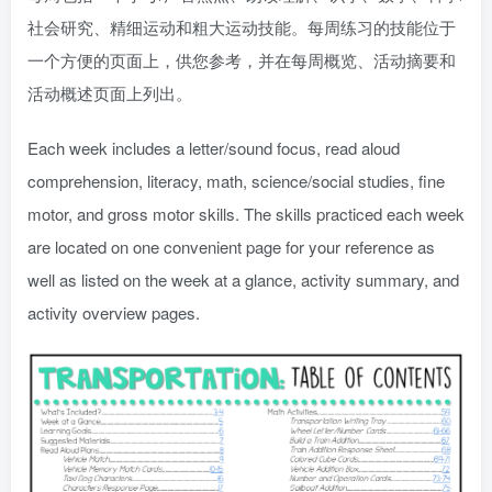
社会研究、精细运动和粗大运动技能。每周练习的技能位于
一个方便的页面上，供您参考，并在每周概览、活动摘要和
活动概述页面上列出。
Each week includes a letter/sound focus, read aloud
comprehension, literacy, math, science/social studies, fine
motor, and gross motor skills. The skills practiced each week
are located on one convenient page for your reference as
well as listed on the week at a glance, activity summary, and
activity overview pages.