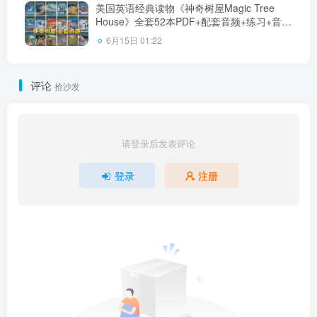
美国英语经典读物《神奇树屋Magic Tree
House》全套52本PDF+配套音频+练习+音乐
剧！百度云网盘下载！
6月15日 01:22
评论
抢沙发
请登录后发表评论
登录
注册