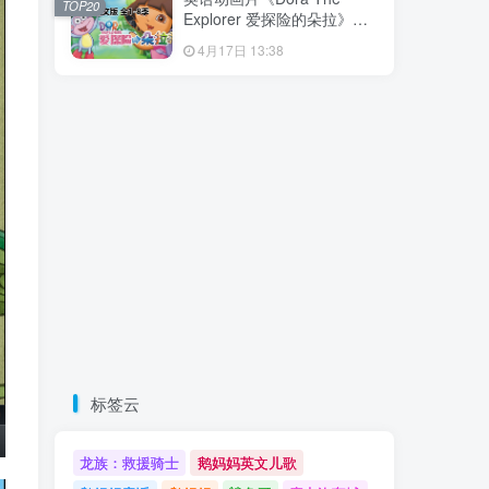
TOP20
载！
Explorer 爱探险的朵拉》全8
季共173集，带英文字幕和配
4月17日 13:38
套音频MP3，百度云网盘下
载！
标签云
龙族：救援骑士
鹅妈妈英文儿歌