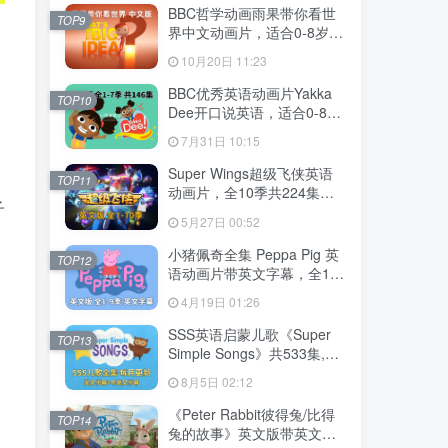
MP3，百度云网盘下载！
BBC哲学动画雨果带你看世
TOP9
界中文动画片，适合0-8岁，
全52集，1080P高清视频，
10月20日 11:23
百度云网盘下载
BBC优秀英语动画片Yakka
TOP10
Dee开口说英语，适合0-8
岁，全1-7季总共146集，
7月31日 10:15
1080P高清视频带英文字
幕，送配套音频MP3，百度
Super Wings超级飞侠英语
TOP11
云网盘下载！
动画片，全10季共224集，
子
1080P高清视频带英文字
5月27日 00:52
幕，带配套音频MP3，百度
云网盘下载！
小猪佩奇全集 Peppa Pig 英
TOP12
语动画片带英文字幕，全1-9
季总514集，1080P高清视
4月19日 01:26
频，百度云网盘下载！
SSS英语启蒙儿歌《Super
TOP13
Simple Songs》共533集,
1080P高清视频带英文字幕
8月5日 02:12
+中英文字幕+配套音频
MP3，百度云网盘下载！
《Peter Rabbit彼得兔/比得
TOP14
兔的故事》英文版带英文字