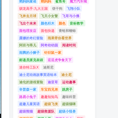
鹅妈妈童谣
鹅妈妈
鲨鱼哥
魔力汽车城
驯龙高手:九大王国
饼干狗
飞翔小队
飞奔去月球
飞天小女警
飞哥与小佛
飞出个未来
颜色积木
颜色
音标教学
面包理发店
面包快递
青蛙和蟾蜍
露娜的奇幻冒险
雨果带你看世界
阿班与蒂儿
阿奇幼幼园
阅读时间
闹腾的小狮子
针织鼠一家
邮递员派克叔叔
逗逗虎争食天下
迷你特工队X
迪斯尼
迪士尼动画故事英语绘本
迪士尼
迪伦的游戏冒险
迪亚哥
运动趣事
辛普森一家
车宝四兄弟
跳房子
路易小兔子
趣趣知知鸟
趣味科普
超趣儿童英语
超级飞侠
超级猫咪
超级熊猫
超级救援队
超级小怪兽