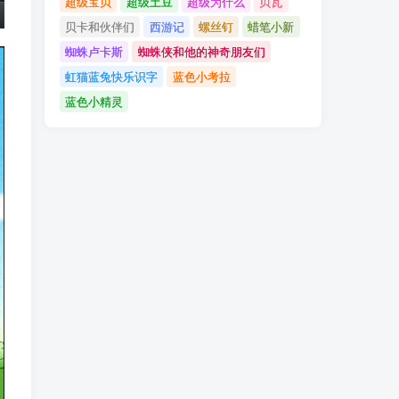
超级宝贝
超级土豆
超级为什么
贝瓦
贝卡和伙伴们
西游记
螺丝钉
蜡笔小新
蜘蛛卢卡斯
蜘蛛侠和他的神奇朋友们
虹猫蓝兔快乐识字
蓝色小考拉
蓝色小精灵