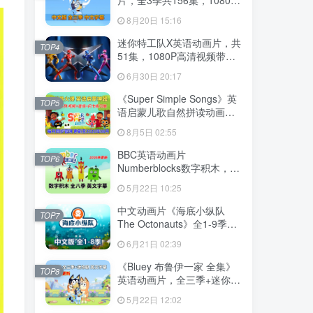
高清视频带中文字幕，百度
8月20日 15:16
云网盘下载
迷你特工队X英语动画片，共
TOP4
51集，1080P高清视频带中
文字幕，百度云网盘下载
6月30日 20:17
《Super Simple Songs》英
TOP5
语启蒙儿歌自然拼读动画视
频，全系列总2115集，
8月5日 02:55
1080P高清视频带英文字
幕，百度云网盘下载！
BBC英语动画片
TOP6
Numberblocks数字积木，适
合0-8岁，全八季+数字歌+特
5月22日 10:25
别专辑共198集，1080P高清
视频带英文字幕，送配套音
中文动画片《海底小纵队
TOP7
频MP3，百度云网盘下载！
The Octonauts》全1-9季共
247集+特别版9集，1080P
6月21日 02:39
高清视频带中文字幕，百度
云网盘下载
《Bluey 布鲁伊一家 全集》
TOP8
英语动画片，全三季+迷你剧
共204集，1080P高清视频带
5月22日 12:02
英文字幕，带配套音频