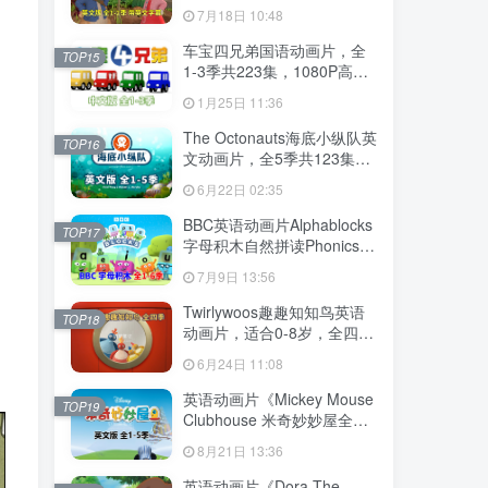
幕，全2季共100集英语动画
7月18日 10:48
片，带配套音频MP3，百度
云网盘下载！
车宝四兄弟国语动画片，全
TOP15
1-3季共223集，1080P高清
视频带中文字幕，百度云网
1月25日 11:36
盘下载
The Octonauts海底小纵队英
TOP16
文动画片，全5季共123集，
1080P高清视频带英文字
6月22日 02:35
幕，带配套音频MP3，百度
云网盘下载
BBC英语动画片Alphablocks
TOP17
字母积木自然拼读Phonics，
全6季共147集，1080P高清
7月9日 13:56
视频带英文字幕，百度云网
盘下载！
Twirlywoos趣趣知知鸟英语
TOP18
动画片，适合0-8岁，全四季
共100集，1080P高清视频带
6月24日 11:08
英文字幕，百度云网盘下载
英语动画片《Mickey Mouse
TOP19
Clubhouse 米奇妙妙屋全
集》全五季共148集，1080P
8月21日 13:36
高清视频带英文字幕，带配
套音频MP3，百度云网盘下
英语动画片《Dora The