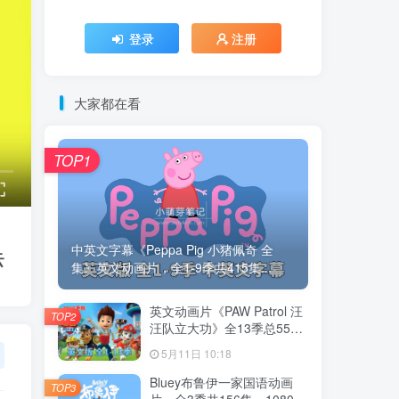
登录
注册
大家都在看
TOP1
中英文字幕《Peppa Pig 小猪佩奇 全
云
集》英文动画片，全1-9季共415集...
英文动画片《PAW Patrol 汪
TOP2
汪队立大功》全13季总555
集，1080P高清视频带英文
5月11日 10:18
字幕，带配套音频MP3，百
度云网盘下载！
Bluey布鲁伊一家国语动画
TOP3
片，全3季共156集，1080P