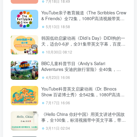
7月18日 18:49
YouTube亲子教育频道《The Scribbles Crew
& Friends》全72集，1080P高清视频带英文
字幕，百度云网盘下载！
5月13日 18:58
韩国低幼启蒙动画《DIdi’s Day》DIDI狗的一
天，适合0-6岁，全31集带英文字幕，百度云
网盘下载！
10月30日 08:12
BBC儿童科普节目《Andy's Safari
Adventures 安迪的旅行冒险》全40集，
1080P高清视频带英文字幕，百度云网盘下
4月23日 16:06
载！
YouTube科普英文启蒙动画《Dr. Binocs
Show 百诺博士秀》全542集，1080P高清视
频带英文字幕，百度云网盘下载！
7月17日 16:06
《Hello China 你好中国》用英文讲述中国故
事，全100集，标清视频带中英文字幕，带配
套音频MP3，百度云网盘下载！
3月11日 02:04