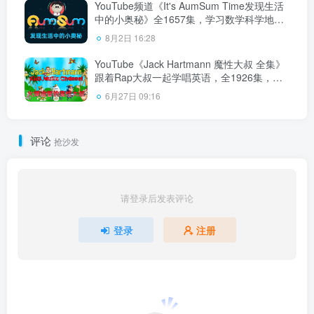
YouTube频道《It's AumSum Time发现生活
中的小奥秘》全1657集，学习数学科学地理
生物化学！1080P高清视频带英文字幕，百
8月2日 16:28
度云网盘下载！
YouTube《Jack Hartmann 魔性大叔 全集》
跟着Rap大叔一起学唱英语，全1926集，
1080P高清视频带英文字幕，百度云网盘下
6月27日 09:16
载！
评论
抢沙发
请登录后发表评论
登录
注册