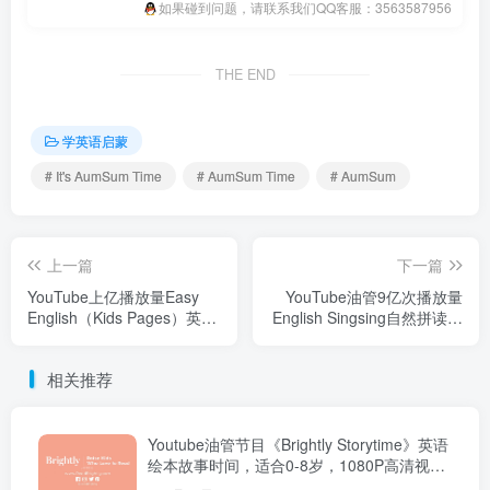
如果碰到问题，请联系我们QQ客服：3563587956
THE END
学英语启蒙
# It's AumSum Time
# AumSum Time
# AumSum
上一篇
下一篇
YouTube上亿播放量Easy
YouTube油管9亿次播放量
English（Kids Pages）英语
English Singsing自然拼读日
启蒙学习自然拼读词汇对话
常词汇英语启蒙动画视频，
人物自然与动物，全246
适合0-10岁，全1364集，
相关推荐
集，1080P高清视频带英文
1080P高清视频带英文字
字幕，百度云网盘下载
幕，百度云网盘下载！
Youtube油管节目《Brightly Storytime》英语
绘本故事时间，适合0-8岁，1080P高清视频
带英文字幕，百度云网盘下载