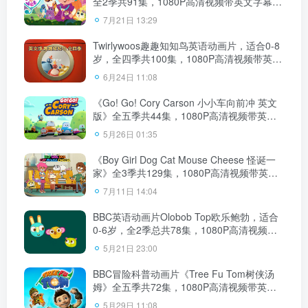
全2季共91集，1080P高清视频带英文字幕，
百度云网盘下载！
7月21日 13:29
Twirlywoos趣趣知知鸟英语动画片，适合0-8
岁，全四季共100集，1080P高清视频带英文
字幕，百度云网盘下载
6月24日 11:08
《Go! Go! Cory Carson 小小车向前冲 英文
版》全五季共44集，1080P高清视频带英文
字幕，百度云网盘下载！
5月26日 01:35
《Boy Girl Dog Cat Mouse Cheese 怪诞一
家》全3季共129集，1080P高清视频带英文
字幕，百度云网盘下载！
7月11日 14:04
BBC英语动画片Olobob Top欧乐鲍勃，适合
0-6岁，全2季总共78集，1080P高清视频带
英文字幕，百度云网盘下载
5月21日 23:00
BBC冒险科普动画片《Tree Fu Tom树侠汤
姆》全五季共72集，1080P高清视频带英文
字幕，百度云网盘下载！
5月29日 11:08