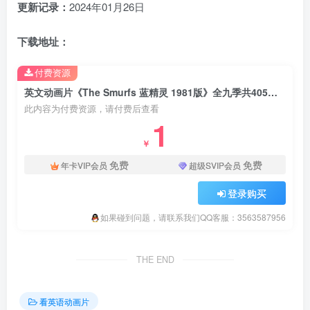
更新记录：
2024年01月26日
下载地址：
付费资源
英文动画片《The Smurfs 蓝精灵 1981版》全九季共405集，标清视频，百度云网盘下载！
此内容为付费资源，请付费后查看
1
￥
免费
免费
年卡VIP会员
超级SVIP会员
登录购买
如果碰到问题，请联系我们QQ客服：3563587956
THE END
看英语动画片