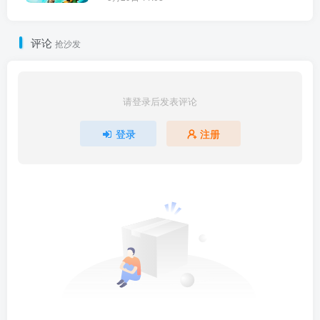
评论
抢沙发
请登录后发表评论
登录
注册