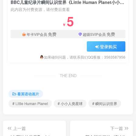
BBC儿童纪录片瞬间认识世界《Little Human Planet小小人类星球》全16集，标清视频带中英文字幕，百度云网盘下载！
此内容为付费资源，请付费后查看
5
￥
免费
免费
年卡VIP会员
超级SVIP会员
登录购买
如果碰到问题，请联系我们QQ客服：3563587956
THE END
看英语动画片
# Little Human Planet
# 小小人类星球
# 瞬间认识世界
上一篇
下一篇