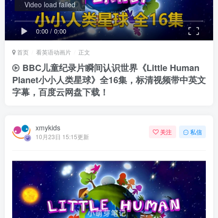
Video load failed
0:00
/
0:00
首页
看英语动画片
正文
BBC儿童纪录片瞬间认识世界《Little Human
Planet小小人类星球》全16集，标清视频带中英文
字幕，百度云网盘下载！
xmykids
关注
私信
10月23日 15:15更新