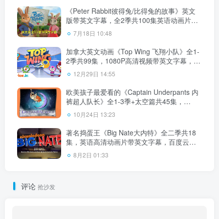
《Peter Rabbit彼得兔/比得兔的故事》英文
版带英文字幕，全2季共100集英语动画片，
带配套音频MP3，百度云网盘下载！
7月18日 10:48
加拿大英文动画《Top Wing 飞翔小队》全1-
2季共99集，1080P高清视频带英文字幕，百
度云网盘下载！
12月29日 14:55
欧美孩子最爱看的《Captain Underpants 内
裤超人队长》全1-3季+太空篇共45集，
1080P高清视频带英文字幕，百度云网盘下
10月24日 13:23
载！
著名捣蛋王《Big Nate大内特》全二季共18
集，英语高清动画片带英文字幕，百度云网
盘下载
8月2日 01:33
评论
抢沙发