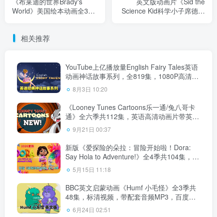
《布莱迪的世界Brady's
英文版动画片《Sid the
World》美国绘本动画全30
Science Kid科学小子席德》
集视频MP4+音频MP3，百
全66集，1080P高清视频无
度云网盘下载！
字幕，百度云网盘下载！
相关推荐
YouTube上亿播放量English Fairy Tales英语
动画神话故事系列，全819集，1080P高清视
频带英文字幕，百度云网盘下载！
8月3日 10:20
《Looney Tunes Cartoons乐一通/兔八哥卡
通》全六季共112集，英语高清动画片带英文
字幕，百度云网盘下载
9月21日 00:37
新版《爱探险的朵拉：冒险开始啦！Dora:
Say Hola to Adventure!》全4季共104集，
1080P高清视频带英文字幕，带配套音频
5月15日 11:18
MP3，百度云网盘下载！
BBC英文启蒙动画《Humf 小毛怪》全3季共
48集，标清视频，带配套音频MP3，百度云
网盘下载！
6月24日 02:51