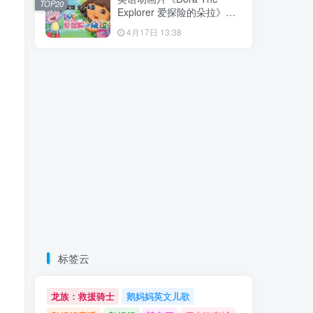
TOP20
载！
Explorer 爱探险的朵拉》全8
季共173集，带英文字幕和配
4月17日 13:38
套音频MP3，百度云网盘下
载！
标签云
龙族：救援骑士
鹅妈妈英文儿歌