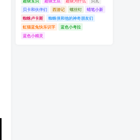
超级宝贝
超级土豆
超级为什么
贝瓦
贝卡和伙伴们
西游记
螺丝钉
蜡笔小新
蜘蛛卢卡斯
蜘蛛侠和他的神奇朋友们
虹猫蓝兔快乐识字
蓝色小考拉
蓝色小精灵