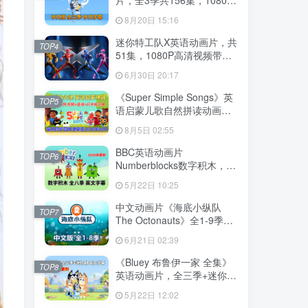
高清视频带中文字幕，百度
8月20日 15:16
云网盘下载
迷你特工队X英语动画片，共
TOP4
51集，1080P高清视频带中
文字幕，百度云网盘下载
6月30日 20:17
《Super Simple Songs》英
TOP5
语启蒙儿歌自然拼读动画视
频，全系列总2115集，
8月5日 02:55
1080P高清视频带英文字
幕，百度云网盘下载！
BBC英语动画片
TOP6
Numberblocks数字积木，适
合0-8岁，全八季+数字歌+特
5月22日 10:25
别专辑共198集，1080P高清
视频带英文字幕，送配套音
中文动画片《海底小纵队
TOP7
频MP3，百度云网盘下载！
The Octonauts》全1-9季共
247集+特别版9集，1080P
6月21日 02:39
高清视频带中文字幕，百度
云网盘下载
《Bluey 布鲁伊一家 全集》
TOP8
英语动画片，全三季+迷你剧
共204集，1080P高清视频带
5月22日 12:02
英文字幕，带配套音频