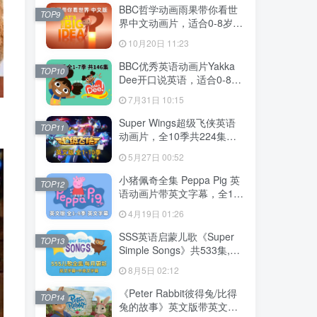
MP3，百度云网盘下载！
BBC哲学动画雨果带你看世
TOP9
界中文动画片，适合0-8岁，
全52集，1080P高清视频，
10月20日 11:23
百度云网盘下载
BBC优秀英语动画片Yakka
TOP10
Dee开口说英语，适合0-8
岁，全1-7季总共146集，
7月31日 10:15
1080P高清视频带英文字
幕，送配套音频MP3，百度
Super Wings超级飞侠英语
TOP11
云网盘下载！
动画片，全10季共224集，
1080P高清视频带英文字
5月27日 00:52
幕，带配套音频MP3，百度
云网盘下载！
小猪佩奇全集 Peppa Pig 英
TOP12
语动画片带英文字幕，全1-9
季总514集，1080P高清视
4月19日 01:26
频，百度云网盘下载！
SSS英语启蒙儿歌《Super
TOP13
Simple Songs》共533集,
1080P高清视频带英文字幕
8月5日 02:12
+中英文字幕+配套音频
MP3，百度云网盘下载！
《Peter Rabbit彼得兔/比得
TOP14
兔的故事》英文版带英文字