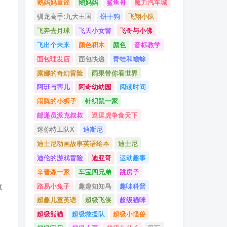
鹅妈妈童谣
鹅妈妈
鲨鱼哥
魔力汽车城
驯龙高手:九大王国
饼干狗
飞翔小队
飞奔去月球
飞天小女警
飞哥与小佛
飞出个未来
颜色积木
颜色
音标教学
面包理发店
面包快递
青蛙和蟾蜍
露娜的奇幻冒险
雨果带你看世界
阿班与蒂儿
阿奇幼幼园
阅读时间
闹腾的小狮子
针织鼠一家
邮递员派克叔叔
逗逗虎争食天下
迷你特工队X
迪斯尼
迪士尼动画故事英语绘本
迪士尼
迪伦的游戏冒险
迪亚哥
运动趣事
辛普森一家
车宝四兄弟
跳房子
故
路易小兔子
趣趣知知鸟
趣味科普
超趣儿童英语
超级飞侠
超级猫咪
超级熊猫
超级救援队
超级小怪兽