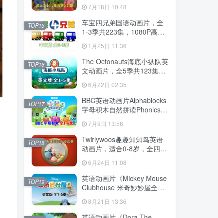
幕，全2季共100集英语动画
7月18日 10:48
片，带配套音频MP3，百度
云网盘下载！
车宝四兄弟国语动画片，全
TOP15
1-3季共223集，1080P高清
视频带中文字幕，百度云网
1月25日 11:36
盘下载
The Octonauts海底小纵队英
TOP16
文动画片，全5季共123集，
1080P高清视频带英文字
6月22日 02:35
幕，带配套音频MP3，百度
云网盘下载
BBC英语动画片Alphablocks
TOP17
字母积木自然拼读Phonics，
全6季共147集，1080P高清
7月9日 13:56
视频带英文字幕，百度云网
盘下载！
Twirlywoos趣趣知知鸟英语
TOP18
动画片，适合0-8岁，全四季
共100集，1080P高清视频带
6月24日 11:08
英文字幕，百度云网盘下载
英语动画片《Mickey Mouse
TOP19
Clubhouse 米奇妙妙屋全
集》全五季共148集，1080P
8月21日 13:36
高清视频带英文字幕，带配
套音频MP3，百度云网盘下
英语动画片《Dora The