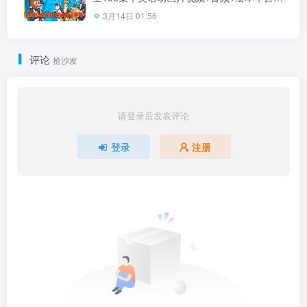
云网盘下载！
3月14日 01:56
评论
抢沙发
请登录后发表评论
登录
注册