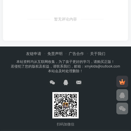
暂无评论内容
友链申请
免责声明
广告合作
关于我们
本站资料均从互联网收集，为了孩子更好的学习，请购买正版！
若侵犯了您的版权及权益，请联系我们，邮箱：xmykids@outlook.com
本站会及时处理删除！
扫码加微信