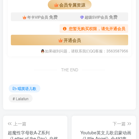
会员专属资源
免费
免费
年卡VIP会员
超级SVIP会员
您暂无购买权限，请先开通会员
开通会员
如果碰到问题，请联系我们QQ客服：3563587956
THE END
唱英语儿歌
# Lalafun
上一篇
下一篇
超魔性字母歌A-Z系列
Youtube英文儿歌启蒙动画
《Letter of the Day》自然拼
《Little Angel》全492集，