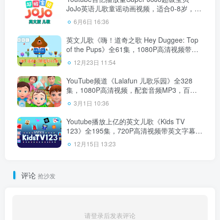
JoJo英语儿歌童谣动画视频，适合0-8岁，全
314集，1080P高清视频带英文字幕，百度云
6月6日 16:36
网盘下载
英文儿歌《嗨！道奇之歌 Hey Duggee: Top
of the Pups》全61集，1080P高清视频带英
文字幕，带配套音频MP3，百度云网盘下
12月23日 11:54
载！
YouTube频道《Lalafun 儿歌乐园》全328
集，1080P高清视频，配套音频MP3，百度
云网盘下载！
3月1日 10:36
Youtube播放上亿的英文儿歌《Kids TV
123》全195集，720P高清视频带英文字幕，
带闪卡练习册，百度云网盘下载！
12月15日 13:23
评论
抢沙发
请登录后发表评论