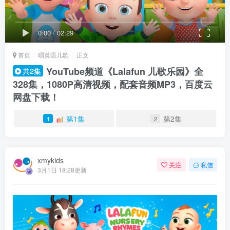
0:00
/
02:29
首页
唱英语儿歌
正文
YouTube频道《Lalafun 儿歌乐园》全
共2集
328集，1080P高清视频，配套音频MP3，百度云
网盘下载！
第1集
第2集
1
2
xmykids
关注
私信
3月1日 18:28更新