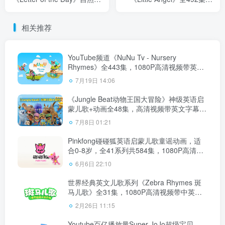
读启蒙神曲，英语启蒙必
1080P高清视频带英文字
备，百度云网盘下载！
幕，带音频MP3，百度云网
相关推荐
盘下载！
YouTube频道《NuNu Tv - Nursery
Rhymes》全443集，1080P高清视频带英文
字幕，百度云网盘下载！
7月19日 14:06
《Jungle Beat动物王国大冒险》神级英语启
蒙儿歌+动画全48集，高清视频带英文字幕，
百度云网盘下载！
7月8日 01:21
Pinkfong碰碰狐英语启蒙儿歌童谣动画，适
合0-8岁，全41系列共584集，1080P高清视
频带中英文字幕，百度云网盘下载
6月6日 22:10
世界经典英文儿歌系列《Zebra Rhymes 斑
马儿歌》全31集，1080P高清视频带中英文
字幕，百度云网盘下载！
2月26日 11:15
Youtube百亿播放量Super JoJo超级宝贝