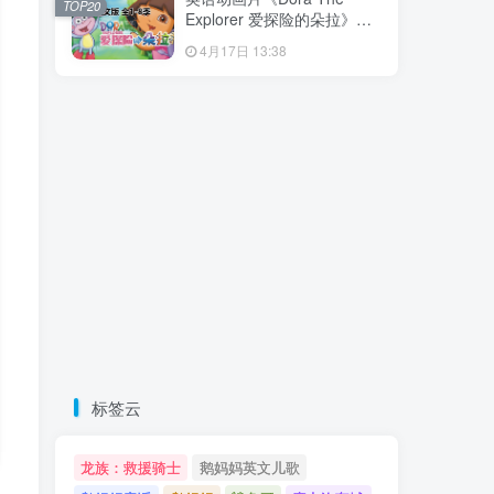
TOP20
载！
Explorer 爱探险的朵拉》全8
季共173集，带英文字幕和配
4月17日 13:38
套音频MP3，百度云网盘下
载！
标签云
龙族：救援骑士
鹅妈妈英文儿歌