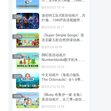
高清视频带中文字幕，百度
8月20日 15:16
云网盘下载
迷你特工队X英语动画片，共
TOP4
51集，1080P高清视频带中
文字幕，百度云网盘下载
6月30日 20:17
《Super Simple Songs》英
TOP5
语启蒙儿歌自然拼读动画视
频，全系列总2115集，
8月5日 02:55
1080P高清视频带英文字
幕，百度云网盘下载！
BBC英语动画片
TOP6
Numberblocks数字积木，适
合0-8岁，全八季+数字歌+特
5月22日 10:25
别专辑共198集，1080P高清
视频带英文字幕，送配套音
中文动画片《海底小纵队
TOP7
频MP3，百度云网盘下载！
The Octonauts》全1-9季共
247集+特别版9集，1080P
6月21日 02:39
高清视频带中文字幕，百度
云网盘下载
《Bluey 布鲁伊一家 全集》
TOP8
英语动画片，全三季+迷你剧
共204集，1080P高清视频带
5月22日 12:02
英文字幕，带配套音频