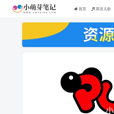
首页
英语儿歌