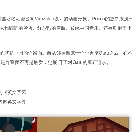
韩国著名动漫公司Voozclub设计的动画形象。Pucca的故事来源
，人物圆圆的脸蛋、红彤彤的唐装、传统中国音乐、还有酷似李小
的就是中国的炸酱面。自从邻居搬来一个小男孩Garu之后，在
于是炸酱面不再是最爱，她展 开了对Garu的疯狂追求。
，内封英文字幕
，内封英文字幕