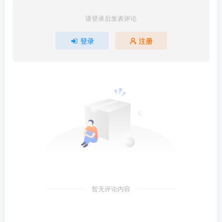
请登录后发表评论
登录
注册
暂无评论内容