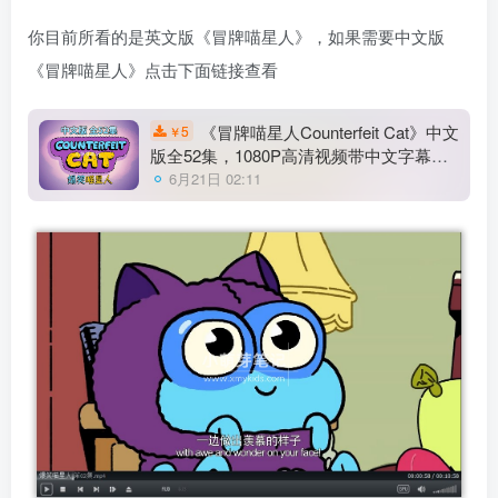
你目前所看的是英文版《冒牌喵星人》，如果需要中文版
《冒牌喵星人》点击下面链接查看
《冒牌喵星人Counterfeit Cat》中文
5
￥
版全52集，1080P高清视频带中文字幕，
百度云网盘下载
6月21日 02:11