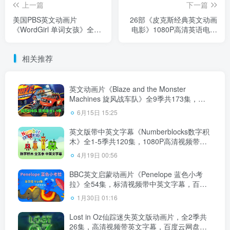
上一篇
下一篇
美国PBS英文动画片
26部《皮克斯经典英文动画
《WordGirl 单词女孩》全8
电影》1080P高清英语电影
季共260集，1080P高清视频
带英文字幕、中文字幕，百
带英文字幕，百度云网盘下
度云网盘下载！
相关推荐
载！
英文动画片《Blaze and the Monster
Machines 旋风战车队》全9季共173集，
1080P高清视频带英文字幕，百度云网盘下
6月15日 15:25
载！
英文版带中英文字幕《Numberblocks数字积
木》全1-5季共120集，1080P高清视频带中
英文字幕，百度云网盘下载！
4月19日 00:56
BBC英文启蒙动画片《Penelope 蓝色小考
拉》全54集，标清视频带中英文字幕，百度
云网盘下载！
1月30日 01:16
Lost in Oz仙踪迷失英文版动画片，全2季共
26集，高清视频带英文字幕，百度云网盘下