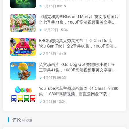
载！
1月16日 03:15
《瑞克和莫蒂Rick and Morty》英文版动画片
全七季共71集，1080P高清视频带英文字
幕，百度云网盘下载！
12月22日 15:34
BBC励志类真人秀英文节目《I Can Do It,
You Can Too》全2季共60集，1080P高清视
频带英文字幕，百度云网盘下载！
2月28日 14:40
英文动画片《Go Dog Go! 奔跑吧!小狗》全
三季共41集，1080P高清视频带英文字幕，
百度云网盘下载！
4月27日 06:33
YouTube汽车主题动画频道《4 Cars》全280
集，1080P高清视频，百度云网盘下载！
3月23日 13:24
评论
抢沙发