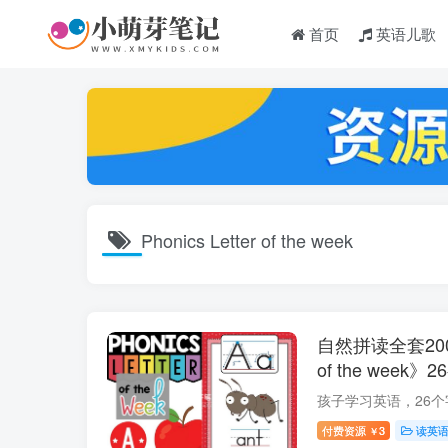
首页
英语儿歌
Phonics Letter of the week
自然拼读全套2000多
of the wee
绘本，百度云网
付费资源
3
读英
￥