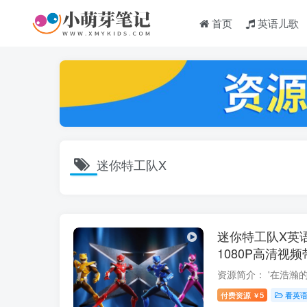
首页
英语儿歌
迷你特工队X
迷你特工队X英
1080P高清视
下载
付费资源
5
看英
￥