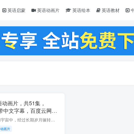
英语启蒙
英语动画片
英语绘本
英语教材
语动画片，共51集，
频带中文字幕，百度云网盘
资源简介： '在浩瀚的宇宙中，经过长期岁月辗转，被秘密选召出的四个小动物，作为“迷你特工队”保护地球的和平，他们是最强战士：弗特、塞米、露西、麦克斯！数百年后宇宙海盗丹丹团三人组——...
语动画片