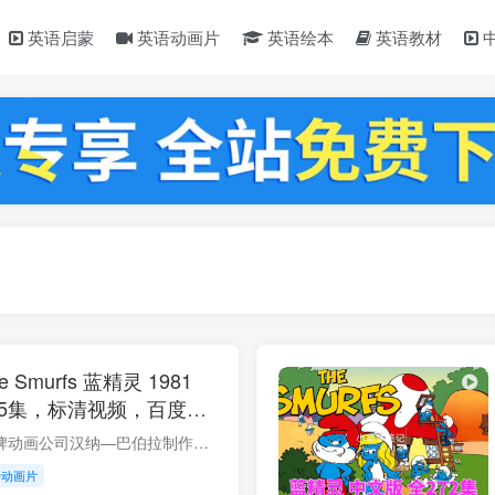
英语启蒙
英语动画片
英语绘本
英语教材
Smurfs 蓝精灵 1981
05集，标清视频，百度云
1981年9月，美国老牌动画公司汉纳—巴伯拉制作了动画电视连续剧《The Smurfs 蓝精灵 1981版》。之后，这些活泼又聪明的蓝色小精灵很快征服了全世界少年儿童，掀起了蓝色的收视热潮。1985年8月，...
语动画片