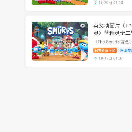
1月26日 01:13
英文动画片《The
灵》蓝精灵全二季
频带英文字幕，
付费资源
10
看英
￥
1月17日 01:07