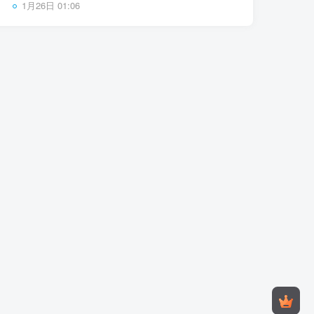
1月26日 01:06