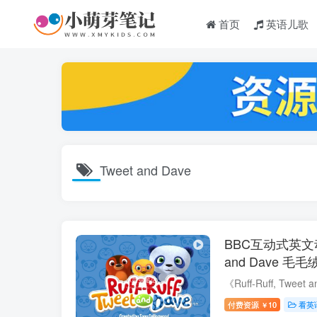
首页
英语儿歌
Tweet and Dave
BBC互动式英文动画《
and Dave 
1080P高清视
MP3，百度云
付费资源
10
看英
￥