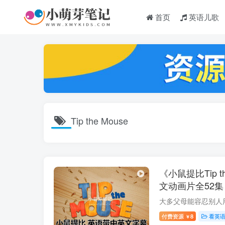
首页
英语儿歌
Tip the Mouse
《小鼠提比Tip t
文动画片全52集
文字幕，百度云
付费资源
8
看英
￥