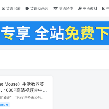
英语启蒙
英语动画片
英语绘本
英语教材
he Mouse》生活教养英
，1080P高清视频带中英
网盘下载！
大多父母能容忍别人用“顽皮”、“不乖”评价未经涉世的孩子，却不能忍受孩子被贴上“没教养”、“没家教”的标签。因为后者不仅否定孩子，还把矛头指向疏于管教、教子无方的父母。 相比识字、...
语动画片