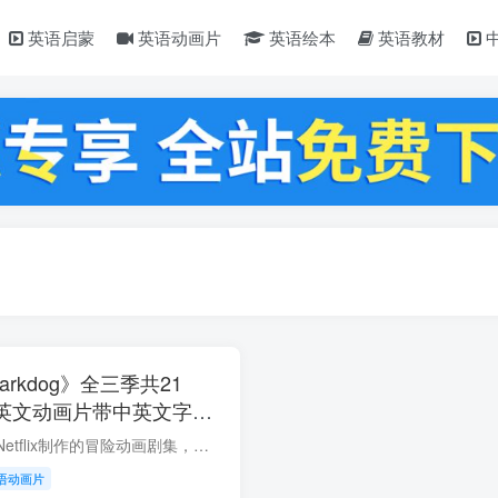
英语启蒙
英语动画片
英语绘本
英语教材
rkdog》全三季共21
清英文动画片带中英文字
下载
《家有鲨鱼狗》是由Netflix制作的冒险动画剧集，讲述麦斯认识了一条半鲨半狗的鲨鱼狗，它有个善良的心，还有装满鱼柳的肚皮！他和人类好友麦斯结伴，再荒唐再混乱的冒险都缺不了他们，难不倒他...
语动画片