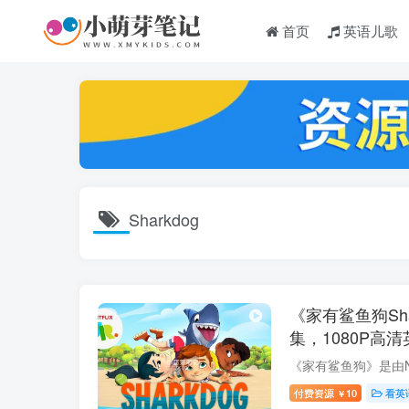
首页
英语儿歌
Sharkdog
《家有鲨鱼狗Sha
集，1080P高
幕，百度云网盘
付费资源
10
看英
￥