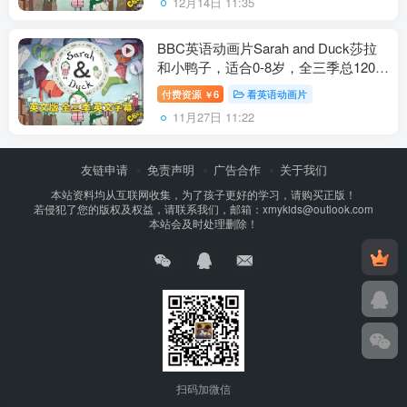
12月14日 11:35
BBC英语动画片Sarah and Duck莎拉
和小鸭子，适合0-8岁，全三季总120
集，1080P高清视频带英文字幕，百度
付费资源
6
看英语动画片
￥
云网盘下载
11月27日 11:22
友链申请
免责声明
广告合作
关于我们
本站资料均从互联网收集，为了孩子更好的学习，请购买正版！
若侵犯了您的版权及权益，请联系我们，邮箱：xmykids@outlook.com
本站会及时处理删除！
扫码加微信