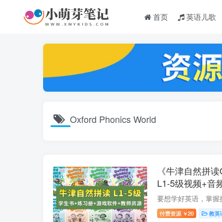
首页
英语儿歌
Oxford Phonics World
《牛津自然拼读Oxfo
L1-5级视频+
+游戏软件+白
载！
付费资源
20
教英
￥