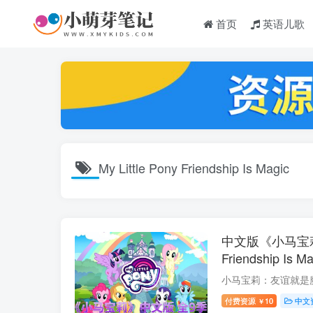
首页
英语儿歌
My Little Pony Friendship Is Magic
中文版《小马宝莉My 
Friendship I
集，720P高
网盘下载
付费资源
10
中文
￥