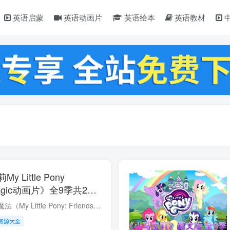
英语启蒙
英语动画片
英语绘本
英语教材
Little Pony
s Magic动画片》全9季共221
清视频带中文字幕，百度云
小马宝莉：友谊就是魔法（My Little Pony: Friendship is Magic）由美国玩具商孩之宝于2010年10月10日在美国探索家庭电视频道开始播出的卡通影集，共221集。 故事叙述了小马Twilight Sparkle（...
资源大全