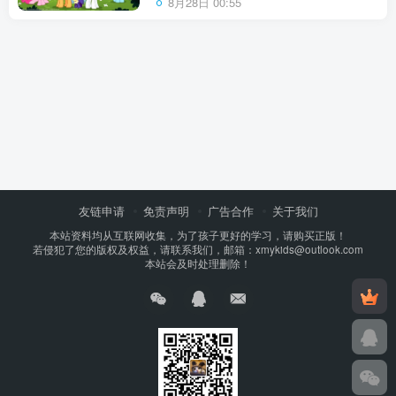
8月28日 00:55
友链申请
免责声明
广告合作
关于我们
本站资料均从互联网收集，为了孩子更好的学习，请购买正版！
若侵犯了您的版权及权益，请联系我们，邮箱：xmykids@outlook.com
本站会及时处理删除！