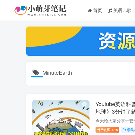
首页
英语儿歌
MinuteEarth
Youtube英语科
地球》3分钟了
389集，108
度云网盘下载！
付费资源
15
学英
￥