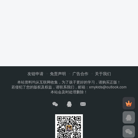
友链申请
免责声明
广告合作
关于我们
本站资料均从互联网收集，为了孩子更好的学习，请购买正版！
若侵犯了您的版权及权益，请联系我们，邮箱：xmykids@outlook.com
本站会及时处理删除！