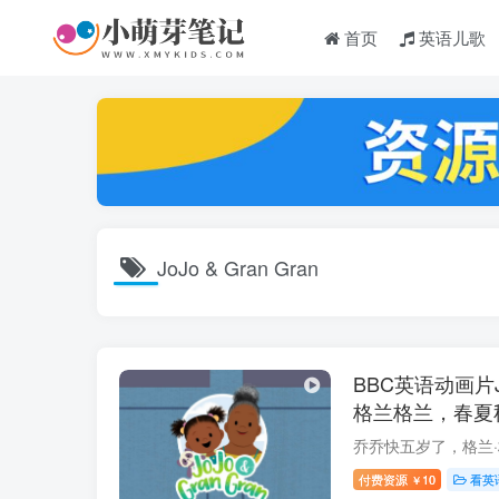
首页
英语儿歌
JoJo & Gran Gran
BBC英语动画片Jo
格兰格兰，春夏秋
1080P高清视
下载！
付费资源
10
看英
￥