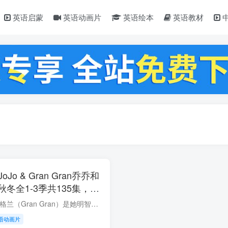
英语启蒙
英语动画片
英语绘本
英语教材
Jo & Gran Gran乔乔和
冬全1-3季共135集，
频带英文字幕，百度云网盘
乔乔快五岁了，格兰·格兰（Gran Gran）是她明智又充满爱心的祖母。 他们生活在彼此附近，当JoJo来访时，Gran Gran总是有计划地做一些有趣的事情。 JoJo & Gran Gran，已经看了无数遍了。 CBeeb...
语动画片