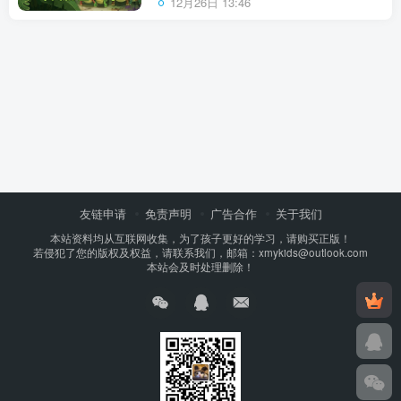
12月26日 13:46
友链申请
免责声明
广告合作
关于我们
本站资料均从互联网收集，为了孩子更好的学习，请购买正版！
若侵犯了您的版权及权益，请联系我们，邮箱：xmykids@outlook.com
本站会及时处理删除！