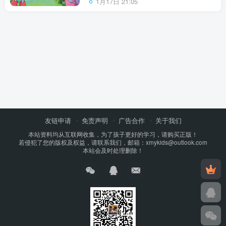
1月17日 21:05
友链申请
免责声明
广告合作
关于我们
本站资料均从互联网收集，为了孩子更好的学习，请购买正版！
若侵犯了您的版权及权益，请联系我们，邮箱：xmykids@outlook.com
本站会及时处理删除！