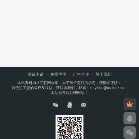
友链申请
免责声明
广告合作
关于我们
本站资料均从互联网收集，为了孩子更好的学习，请购买正版！
若侵犯了您的版权及权益，请联系我们，邮箱：xmykids@outlook.com
本站会及时处理删除！