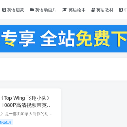
英语启蒙
英语动画片
英语绘本
英语教材
op Wing 飞翔小队》
，1080P高清视频带英文
盘下载！
《Top Wing 飞翔小队》是一部由加拿大制作的动画电视节目，专为学龄前儿童设计。该剧由9 Story Media Group和Nickelodeon合作推出，围绕四名年轻的鸟类学员——Swift（迅飞）、Penny（小佩）、R...
语动画片