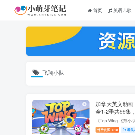
首页
英语儿歌
飞翔小队
加拿大英文动画《T
全1-2季共99集
字幕，百度云网
付费资源
10
看英
￥