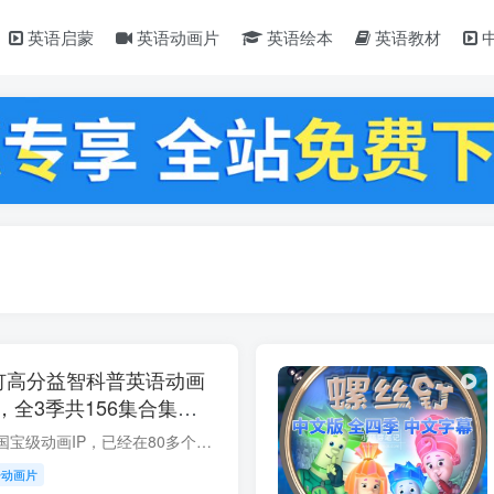
英语启蒙
英语动画片
英语绘本
英语教材
s螺丝钉高分益智科普英语动画
岁，全3季共156集合集
清视频带中英文字幕，百度
《螺丝钉》是俄罗斯国宝级动画IP，已经在80多个国家播出，自2015年央视少儿频道首播以来，通过丰富的剧情向观众普及大量的生活常识和简单的科学原理，同时以主人公小螺丝钉们乐于助人、积极向上...
语动画片