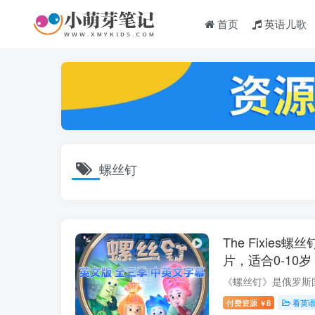
首页
英语儿歌
螺丝钉
The Fixie
片，适合0-10
版，1080P高
云网盘下载
付费资源
8
看英
￥