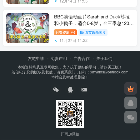
12月14日 11:35
BBC英语动画片Sarah and Duck莎拉
和小鸭子，适合0-8岁，全三季总120
集，1080P高清视频带英文字幕，百度
付费资源
6
看英语动画片
￥
云网盘下载
11月27日 11:22
友链申请
免责声明
广告合作
关于我们
本站资料均从互联网收集，为了孩子更好的学习，请购买正版！
若侵犯了您的版权及权益，请联系我们，邮箱：xmykids@outlook.com
本站会及时处理删除！
扫码加微信