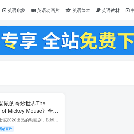
英语启蒙
英语动画片
英语绘本
英语教材
老鼠的奇妙世界The
ld of Mickey Mouse》全二
80P高清英文动画片带英文
《米奇妙世界》是迪士尼2020出品的动画剧，Eddie Trigueros、Mike Bell、Jason Reicher等执导，克里斯·迪亚曼托普洛斯、比尔·法玛尔、托尼·安塞尔莫等配音。于2020年11月18日上线Disney+。 ...
盘下载
语动画片