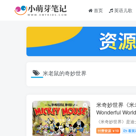
首页
英语儿歌
米老鼠的奇妙世界
米奇妙世界《米
Wonderful Wor
季共24集，10
字幕，百度云网
付费资源
10
看英
￥