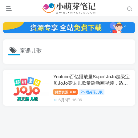
童谣儿歌
Youtube百亿播放量Super JoJo超级宝
贝JoJo英语儿歌童谣动画视频，适合0-
8岁，全314集，1080P高清视频带英文
付费资源
18
唱英语儿歌
￥
字幕，百度云网盘下载
6月6日 16:36