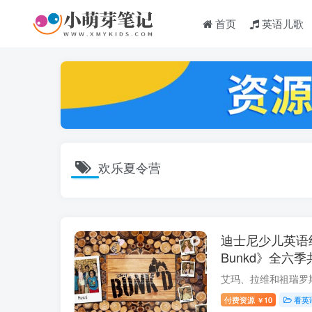
首页
英语儿歌
欢乐夏令营
迪士尼少儿英语
Bunkd》全六季
频带英文字幕，
付费资源
10
看英
￥