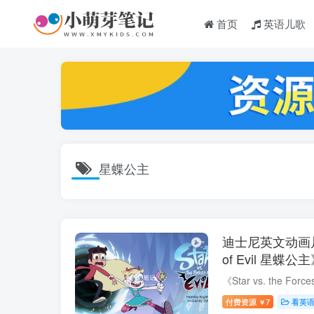
首页
英语儿歌
星蝶公主
迪士尼英文动画片《St
of Evil 星蝶
高清视频带英文
付费资源
7
看英
￥