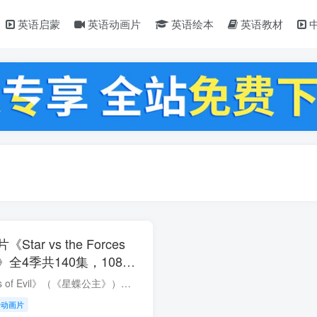
英语启蒙
英语动画片
英语绘本
英语教材
ar vs the Forces
公主》全4季共140集，1080P
字幕，百度云网盘下载！
《Star vs. the Forces of Evil》（《星蝶公主》）是一部由迪士尼制作的动画系列，讲述了一个来自魔法王国的少女星蝶公主的冒险故事。星蝶公主是一位活泼开朗且有些鲁莽的公主，她来自名为“缪...
语动画片