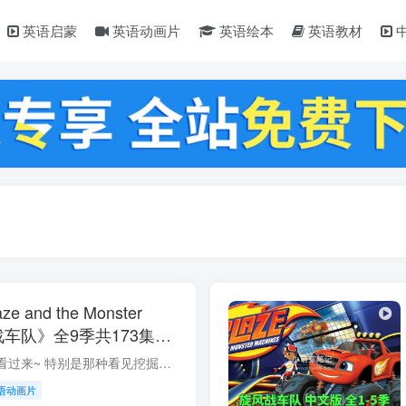
英语启蒙
英语动画片
英语绘本
英语教材
and the Monster
旋风战车队》全9季共173集，
频带英文字幕，百度云网盘
家有汽车迷小朋友的看过来~ 特别是那种看见挖掘机就走不动道的，这部超级热血的怪兽卡车动画真的戳中了汽车迷的心了！ 故事围绕着红色卡车飙速和它的司机朋友阿杰展开，热情勇敢的飙速不仅是赛...
语动画片