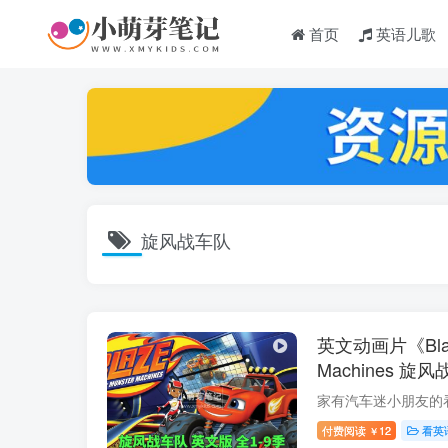
首页
英语儿歌
旋风战车队
英文动画片《Blaze 
Machines 
1080P高清视
下载！
付费阅读
12
看英
￥