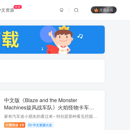
中文
中文资源
开通会员
中文版《Blaze and the Monster
Machines旋风战车队》火焰怪物卡车英
语动画片全1-5季共100集，1080P高清视
家有汽车迷小朋友的看过来~ 特别是那种看见挖掘机就走不动道的，这部超级热血的怪兽卡车动画真的戳中了汽车迷的心了！ 故事围绕着红色卡车飙速和它的司机朋友阿杰展开，热情勇敢的飙速不仅是赛...
频，百度云网盘下载！
付费阅读
8
中文资源大全
￥