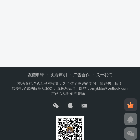
友链申请
免责声明
广告合作
关于我们
本站资料均从互联网收集，为了孩子更好的学习，请购买正版！
若侵犯了您的版权及权益，请联系我们，邮箱：xmykids@outlook.com
本站会及时处理删除！