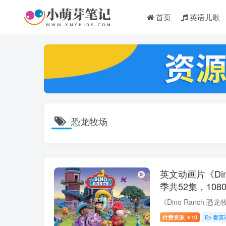
首页
英语儿歌
恐龙牧场
英文动画片《Din
季共52集，10
百度云网盘下载
付费资源
10
看英
￥