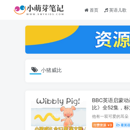
首页
英语儿歌
小猪威比
BBC英语启蒙动画片
比》全52集，
MP3，百度云
付费资源
3
看英
￥