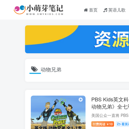
首页
英语儿歌
动物兄弟
PBS Kids英文科
动物兄弟》全七季
视频带英文字幕
付费阅读
10
看英
￥